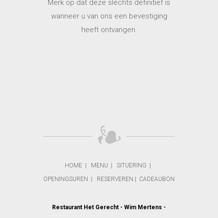
Merk op dat deze slechts definitief is
wanneer u van ons een bevestiging
heeft ontvangen.
HOME
|
MENU
|
SITUERING
|
OPENINGSUREN
|
RESERVEREN
|
CADEAUBON
Restaurant Het Gerecht - Wim Mertens -